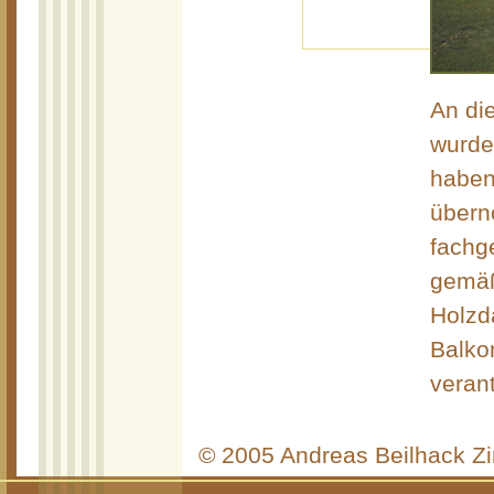
An di
wurde
haben
übern
fach
gemäß
Holzd
Balko
verant
© 2005 Andreas Beilhack Z